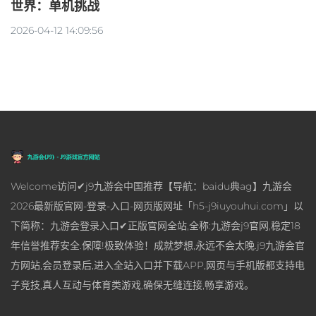
世界：单机挑战
2026-04-12 14:09:56
Welcome访问✔j9九游会中国推荐【导航：baidu典ag】九游会
2026最新版官网-登录-入口-网页版网址「h5-j9iuyouhui.com」以
下简称：九游会登录入口✔正版官网全站,全称:九游会j9官网,稳定18
年信誉推荐安全.保障!极致体验！成就梦想,永远不会太晚.j9九游会官
方网站,会员登录后,进入全站入口并下载APP,网页与手机版都支持电
子竞技,真人互动与体育类游戏,确保无缝连接,畅享游戏。